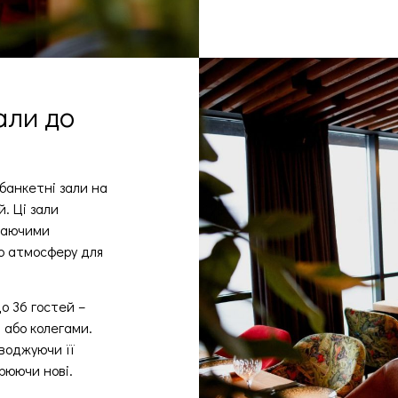
али до
 банкетні зали на
й. Ці зали
жаючими
ю атмосферу для
о 36 гостей –
и або колегами.
воджуючи її
рюючи нові.