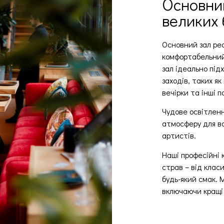
Основний
великих 
Основний зал ре
комфортабельний 
зал ідеально під
заходів, таких як
вечірки та інші по
Чудове освітлен
атмосферу для ва
артистів.
Наші професійні 
страв – від клас
будь-який смак. 
включаючи кращі 