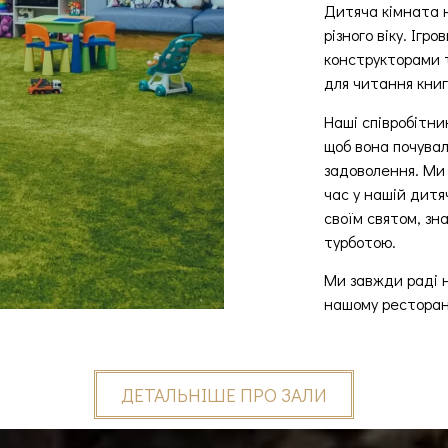
Дитяча кімната 
різного віку. Ігр
конструкторами т
для читання книг
Наші співробітн
щоб вона почувал
задоволення. Ми
час у нашій дитя
своїм святом, зн
турботою.
Ми завжди раді н
нашому ресторан
ДЕТАЛЬНІШЕ ПРО ЗАЛИ