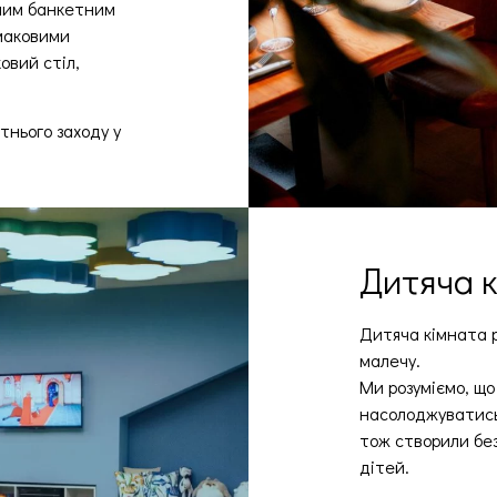
еним банкетним
смаковими
овий стіл,
тнього заходу у
Дитяча 
Дитяча кімната 
малечу.
Ми розуміємо, що
насолоджуватись
тож створили бе
дітей.