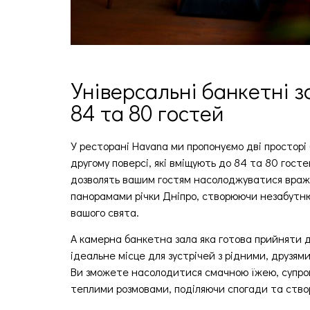
Універсальні банкетні з
84 та 80 гостей
У ресторані Havana ми пропонуємо дві просторі
другому поверсі, які вміщують до 84 та 80 госте
дозволять вашим гостям насолоджуватися вра
панорамами річки Дніпро, створюючи незабутн
вашого свята.
А камерна банкетна зала яка готова прийняти д
ідеальне місце для зустрічей з рідними, друзям
Ви зможете насолодитися смачною їжею, супро
теплими розмовами, поділяючи спогади та ство