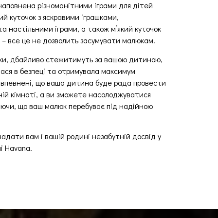
наповнена різноманітними іграми для дітей
овий куточок з яскравими іграшками,
а настільними іграми, а також м’який куточок
 – все це не дозволить засумувати малюкам.
ики, дбайливо стежитимуть за вашою дитиною,
ася в безпеці та отримувала максимум
 впевнені, що ваша дитина буде рада провести
чій кімнаті, а ви зможете насолоджуватися
аючи, що ваш малюк перебуває під надійною
адати вам і вашій родині незабутній досвід у
і Havana.