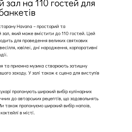
 зал на 110 гостей для
банкетів
сторану Havana – просторий та
зал, який може вмістити до 110 гостей. Цей
ходить для проведення великих святкових
 весілля, ювілеї, дні народження, корпоративні
дії.
ня та приємна музика створюють затишну
шого заходу. У залі також є сцена для виступів
кухарі пропонують широкий вибір кулінарних
ичних до авторських рецептів, що задовольнять
Ми також пропонуємо широкий вибір напоїв,
коктейлі в місті.