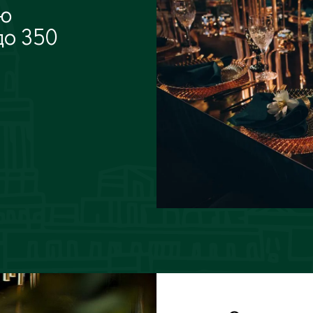
тю
до 350